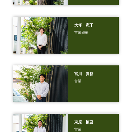
大坪 憲子
営業部長
宮川 貴裕
営業
東原 慎吾
営業