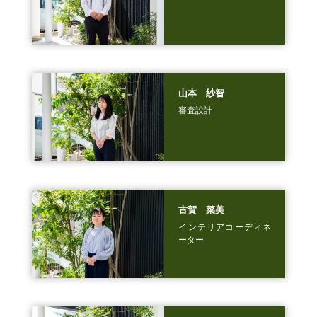
山本 紗智
審査設計
古賀 菜美
インテリアコーディネ
ーター